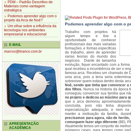
PDM – Padrão Descritivo de
Materiais como vantagem
estratégica
Podemos aprender algo com o
projeto da Arca de Noé?
Podemos aprender algo com o pr
Um olhar sobre a influência da
tecnologia nos ambientes
Trabalho com projetos há
empresarial e educacional
algum tempo e tive a
oportunidade de conhecer
profissionais das mais variadas
E-MAIL
formações, e formas especificas
marcos@liranco.com.br
de trabalho, alem de aprender
varias teorias do mundo dos
negócios. Diante de tamanha
evolução, fiquei encantado com a forma
qual recebeu a incumbência de ser o re
famosa arca. Recebeu um chamado de De
uma arca, pois a terra seria extermina
sobreviver quem estava dentro desta arc
Noé, sendo que tinha que convencer a m
dos filhos.
Nunca na historia da época fo
conseguiu convencer sua família que nã
no projeto e dedicou ao máximo para qu
que a arca demorou aproximadamente 
concluída, pois não tinha disponí
especialização adequada, e nem na
manter a motivação da família, durant
precisamos para agora, não de heróis
conseguem fazer algo diferente
(BEL P
APRESENTAÇÃO
Atualmente temos um conjunto de melhor
ACADÊMICA
inúmeros cases, para termos como par