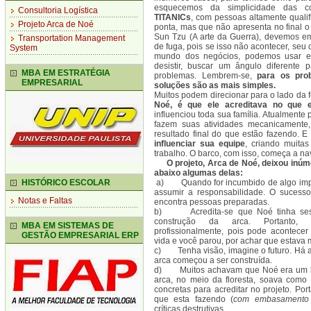
esquecemos da simplicidade das c
Consultoria Logística
TITANICs
, com pessoas altamente quali
Projeto Arca de Noé
ponta, mas que não apresenta no final 
Sun Tzu (A arte da Guerra), devemos e
Transportation Management
de fuga, pois se isso não acontecer, seu 
System
mundo dos negócios, podemos usar es
desistir, buscar um ângulo diferente p
MBA EM ESTRATÉGIA
problemas. Lembrem-se,
para os pro
EMPRESARIAL
soluções são as mais simples.
Muitos podem direcionar para o lado da 
Noé, é que ele acreditava no que e
influenciou toda sua família. Atualmente 
fazem suas atividades mecanicament
resultado final do que estão fazendo. E
influenciar sua equipe
, criando muitas
trabalho. O barco, com isso, começa a na
O projeto, Arca de Noé, deixou inúme
abaixo algumas delas:
HISTÓRICO ESCOLAR
a) Quando for incumbido de algo impo
assumir a responsabilidade. O sucess
Notas e Faltas
encontra pessoas preparadas.
b) Acredita-se que Noé tinha sess
construção da arca. Portanto, 
MBA EM SISTEMAS DE
profissionalmente, pois pode acontecer
GESTÃO EMPRESARIAL ERP
vida e você parou, por achar que estava 
c) Tenha visão, imagine o futuro. Há 
arca começou a ser construída.
d) Muitos achavam que Noé era um lo
arca, no meio da floresta, soava como 
concretas para acreditar no projeto. Por
que esta fazendo (
com embasamento 
críticas destrutivas.