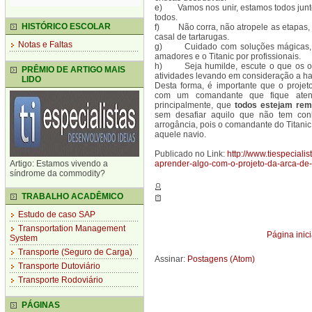
e) Vamos nos unir, estamos todos junto
todos.
HISTÓRICO ESCOLAR
f) Não corra, não atropele as etapas,
casal de tartarugas.
Notas e Faltas
g) Cuidado com soluções mágicas, poi
amadores e o Titanic por profissionais.
h) Seja humilde, escute o que os out
PRÊMIO DE ARTIGO MAIS
atividades levando em consideração a ha
LIDO
Desta forma, é importante que o proje
com um comandante que fique atent
principalmente, que
todos estejam re
sem desafiar aquilo que não tem co
arrogância, pois o comandante do Titani
aquele navio.
Publicado no Link:
http://www.tiespecial
Artigo: Estamos vivendo a
aprender-algo-com-o-projeto-da-arca-de
síndrome da commodity?
TRABALHO ACADÊMICO
Estudo de caso SAP
Transportation Management
Página inici
System
Transporte (Seguro de Carga)
Assinar:
Postagens (Atom)
Transporte Dutoviário
Transporte Rodoviário
PÁGINAS