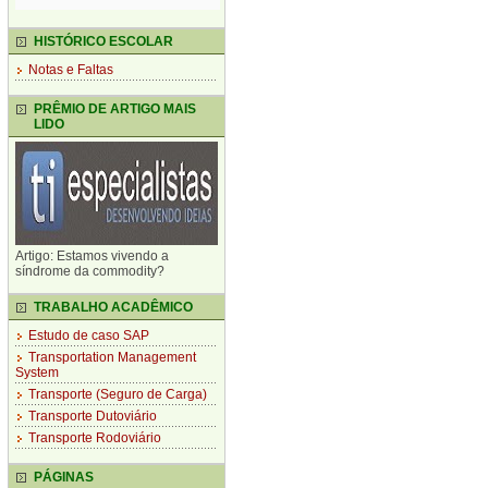
HISTÓRICO ESCOLAR
Notas e Faltas
PRÊMIO DE ARTIGO MAIS
LIDO
Artigo: Estamos vivendo a
síndrome da commodity?
TRABALHO ACADÊMICO
Estudo de caso SAP
Transportation Management
System
Transporte (Seguro de Carga)
Transporte Dutoviário
Transporte Rodoviário
PÁGINAS